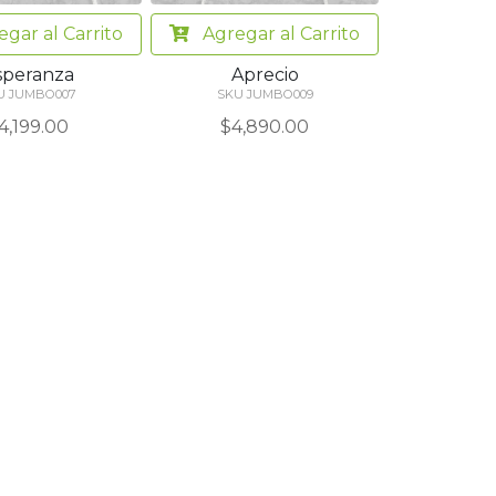
egar
al Carrito
Agregar
al Carrito
speranza
Aprecio
U JUMBO007
SKU JUMBO009
4,199.00
$4,890.00