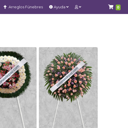
Arreglos Fúnebres
Ayuda
0