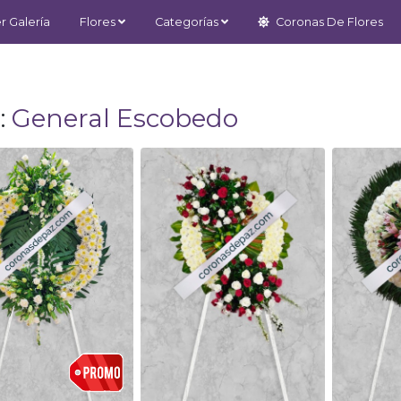
r Galería
Flores
Categorías
Coronas De Flores
:
General Escobedo