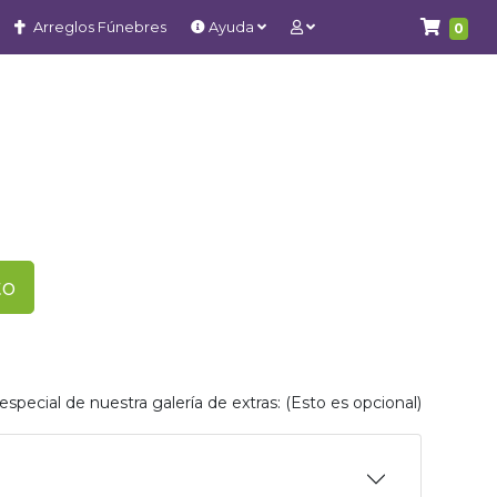
Arreglos Fúnebres
Ayuda
0
to
special de nuestra galería de extras: (Esto es opcional)