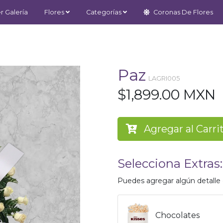
r Galería
Flores
Categorías
Coronas De Flores
Paz
LAGRI005
$1,899.00 MXN
Agregar al Carri
Selecciona Extras:
Puedes agregar algún detalle e
Chocolates