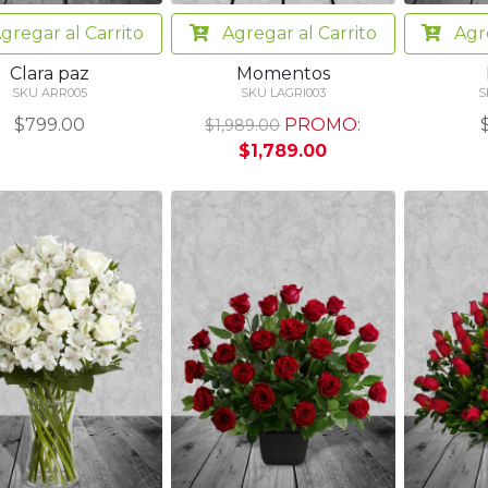
gregar
al Carrito
Agregar
al Carrito
Agr
Clara paz
Momentos
SKU ARR005
SKU LAGRI003
S
$799.00
PROMO:
$1,989.00
$1,789.00