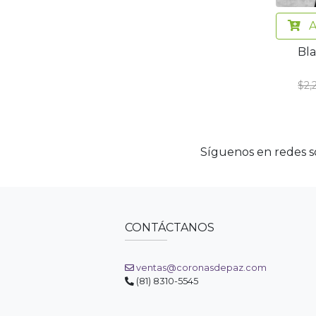
A
Bl
$2,
Síguenos en redes so
CONTÁCTANOS
ventas@coronasdepaz.com
(81) 8310-5545