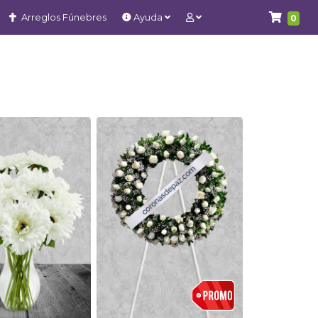
Arreglos Fúnebres
Ayuda
0