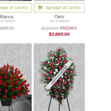
egar
al Carrito
Agregar
al Carrito
Blanca
Cielo
KU ARR003
SKU COR80005
$699.00
PROMO:
$3,399.00
$2,889.00