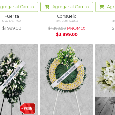
gregar
al Carrito
Agregar
al Carrito
Agr
Fuerza
Consuelo
SKU LAGRI001
SKU JUMBO003
SK
$1,999.00
PROMO:
$
$4,190.00
$3,899.00