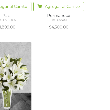
egar
al Carrito
Agregar
al Carrito
Paz
Permanece
U LAGRI005
SKU CAN001
1,899.00
$4,500.00