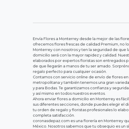
Envía Flores a Monterrey desde la mejor de las flor
ofrecemos flores frescas de calidad Premium, no lo
Monterrey con nosotros y ten la seguridad de que la
domicilio será con la mayor rapidez y calidad. Nue
elaborados por expertos floristas son entregados 
de que llegarán a manos de tu ser amado. Sorpréndel
regalo perfecto para cualquier ocasión.
Contamos con servicio online de envío de flores en
metropolitana y también tenemos una gran variedad
y para Bodas. Te garantizamos confianza y segurid
y así mismo en todos nuestros eventos.
Ahora enviar flores a domicilio en Monterrey es fác
sus diferentes secciones, donde puedes elegir el d
tu orden de regalo y floristas profesionales lo elab
completa satisfacción.
coronasdepaz.com es una florería en Monterrey que
México. Nosotros sabemos que tu obsequio es un s