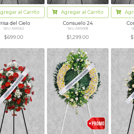
gregar
al Carrito
Agregar
al Carrito
Agr
risa del Cielo
Consuelo 24
Co
SKU ARR002
SKU ARR008
S
$699.00
$1,299.00
$