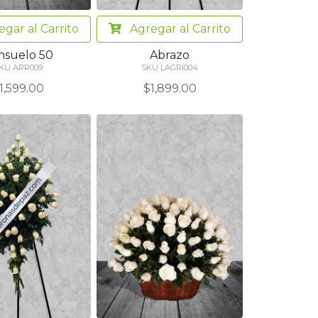
egar
al Carrito
Agregar
al Carrito
nsuelo 50
Abrazo
KU ARR009
SKU LAGRI004
1,599.00
$1,899.00