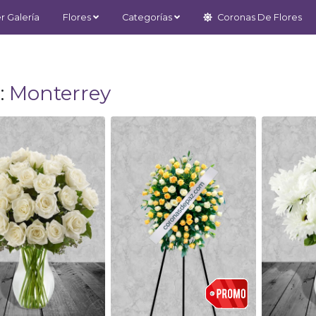
r Galería
Flores
Categorías
Coronas De Flores
:
Monterrey