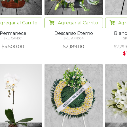
gregar
al Carrito
Agregar
al Carrito
Agr
Permanece
Descanso Eterno
Blanc
SKU CAN001
SKU ARR004
SK
$4,500.00
$2,189.00
$2,299
$