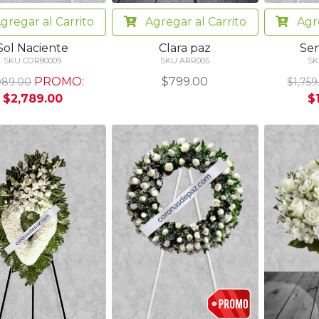
gregar
al Carrito
Agregar
al Carrito
Agr
Sol Naciente
Clara paz
Sen
SKU COR80009
SKU ARR005
SK
PROMO:
$799.00
989.00
$1,759
$2,789.00
$