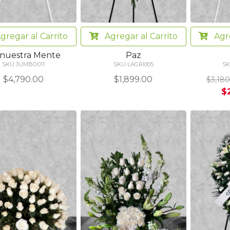
gregar
al Carrito
Agregar
al Carrito
Agr
 nuestra Mente
Paz
SKU JUMBO011
SKU LAGRI005
SK
$4,790.00
$1,899.00
$3,180
$