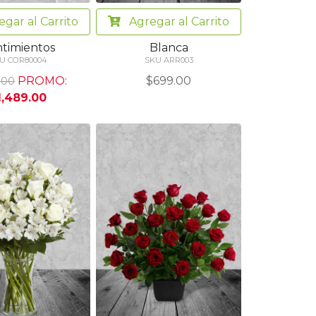
egar
al Carrito
Agregar
al Carrito
timientos
Blanca
U COR80004
SKU ARR003
PROMO:
$699.00
.00
1,489.00