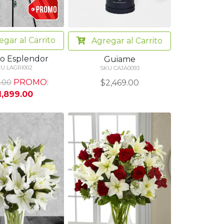
egar
al Carrito
Agregar
al Carrito
o Esplendor
Guiame
U LAGRI002
SKU CAJA0093
PROMO:
$2,469.00
.00
1,899.00