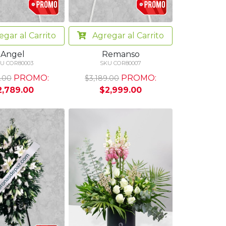
egar
al Carrito
Agregar
al Carrito
Angel
Remanso
U COR80003
SKU COR80007
PROMO:
PROMO:
.00
$3,189.00
2,789.00
$2,999.00