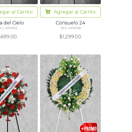
egar
al Carrito
Agregar
al Carrito
a del Cielo
Consuelo 24
KU ARR002
SKU ARR008
$699.00
$1,299.00