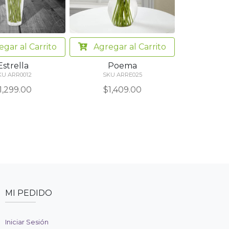
egar
al Carrito
Agregar
al Carrito
Estrella
Poema
KU ARR0012
SKU ARRE025
1,299.00
$1,409.00
MI PEDIDO
Iniciar Sesión