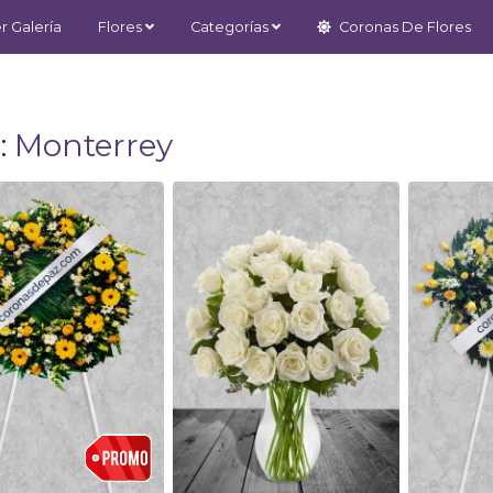
r Galería
Flores
Categorías
Coronas De Flores
:
Monterrey