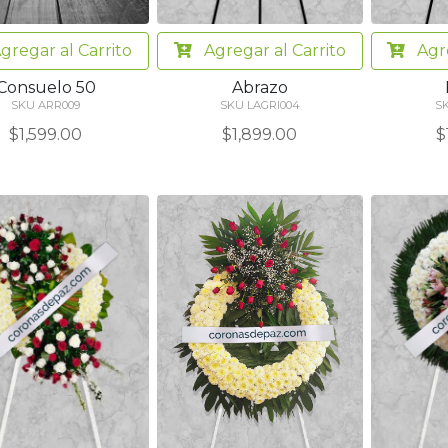
gregar
al Carrito
Agregar
al Carrito
Agr
Consuelo 50
Abrazo
SKU ARR009
SKU LAGRI004
S
$1,599.00
$1,899.00
$