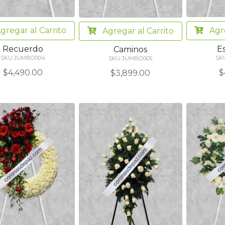
gregar
al Carrito
Agr
Agregar
al Carrito
Recuerdo
E
Caminos
SKU JUMBO004
SK
SKU JUMBO005
$4,490.00
$
$3,899.00