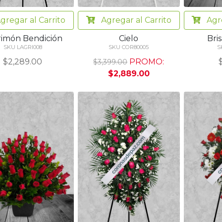
Agregar
al Carrito
Agr
gregar
al Carrito
Cielo
Bris
rimón Bendición
SKU COR80005
S
SKU LAGRI008
PROMO:
$2,289.00
$3,399.00
$2,889.00