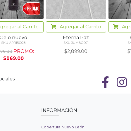
Agregar
al Carrito
Agr
gregar
al Carrito
Eterna Paz
Cielo nuevo
SKU JUMBO001
S
SKU ARRE0028
$2,899.00
$
PROMO:
279.00
$969.00
ciales!
INFORMACIÓN
Cobertura Nuevo León