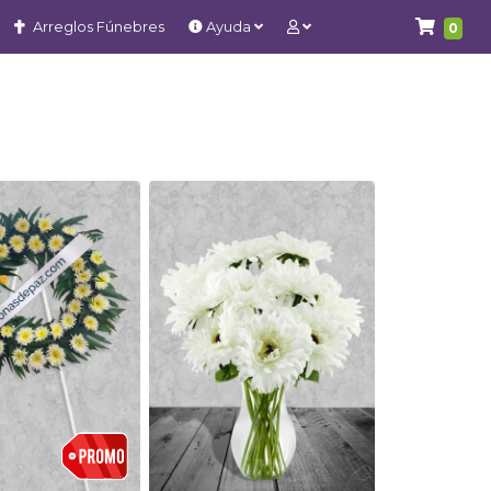
Arreglos Fúnebres
Ayuda
0