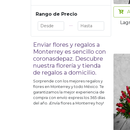
A
Rango de Precio
Lag
—
Enviar flores y regalos a
Monterrey
es sencillo con
coronasdepaz. Descubre
nuestra florería y tienda
de regalos a domicilio.
Sorprende con los mejores regalos y
flores en
Monterrey
y todo México. Te
garantizamos la mejor experiencia de
compra con envío express los 365 días
del año. ¡Envía flores a
Monterrey
hoy!