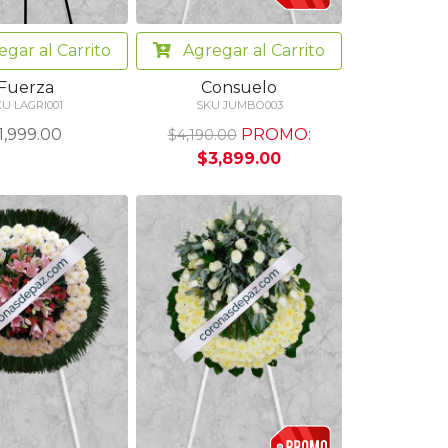
egar
al Carrito
Agregar
al Carrito
Fuerza
Consuelo
KU LAGRI001
SKU JUMBO003
1,999.00
PROMO:
$4,190.00
$3,899.00