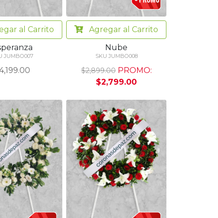
egar
al Carrito
Agregar
al Carrito
speranza
Nube
U JUMBO007
SKU JUMBO008
4,199.00
PROMO:
$2,899.00
$2,799.00