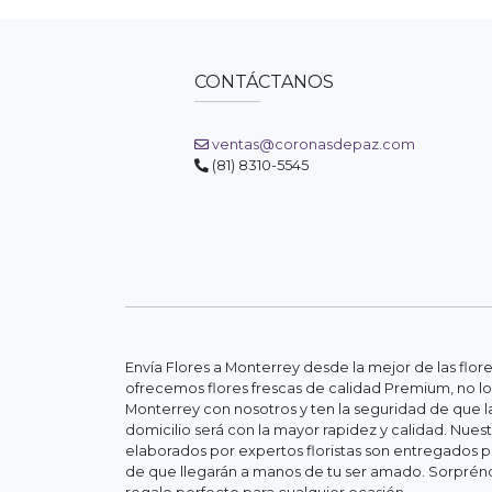
CONTÁCTANOS
ventas@coronasdepaz.com
(81) 8310-5545
Envía Flores a Monterrey desde la mejor de las flor
ofrecemos flores frescas de calidad Premium, no lo
Monterrey con nosotros y ten la seguridad de que la
domicilio será con la mayor rapidez y calidad. Nue
elaborados por expertos floristas son entregados 
de que llegarán a manos de tu ser amado. Sorpréndel