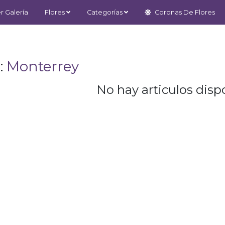
r Galería
Flores
Categorías
Coronas De Flores
:
Monterrey
No hay articulos dispo