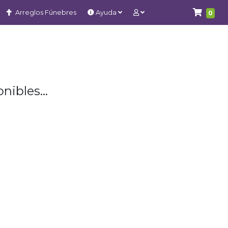
Arreglos Fúnebres
Ayuda
0
nibles...