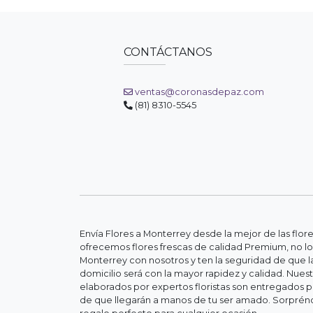
CONTÁCTANOS
ventas@coronasdepaz.com
(81) 8310-5545
Envía Flores a Monterrey desde la mejor de las flor
ofrecemos flores frescas de calidad Premium, no lo
Monterrey con nosotros y ten la seguridad de que la
domicilio será con la mayor rapidez y calidad. Nue
elaborados por expertos floristas son entregados 
de que llegarán a manos de tu ser amado. Sorpréndel