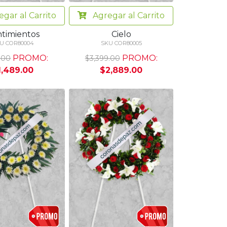
egar
al Carrito
Agregar
al Carrito
timientos
Cielo
U COR80004
SKU COR80005
PROMO:
PROMO:
.00
$3,399.00
1,489.00
$2,889.00