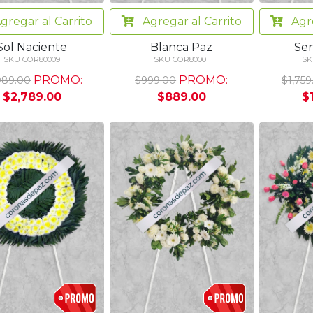
gregar
al Carrito
Agregar
al Carrito
Agr
Sol Naciente
Blanca Paz
Sen
SKU COR80009
SKU COR80001
SK
PROMO:
PROMO:
989.00
$999.00
$1,759
$2,789.00
$889.00
$