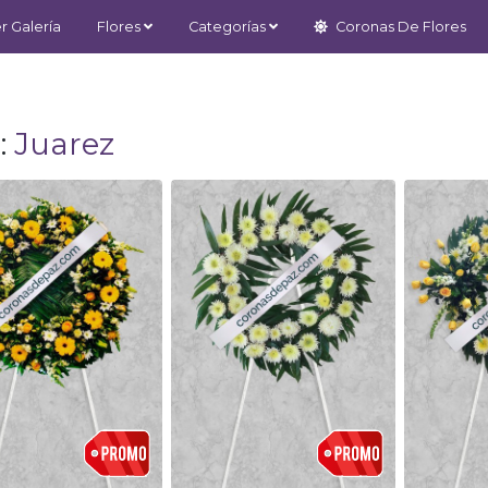
r Galería
Flores
Categorías
Coronas De Flores
:
Juarez