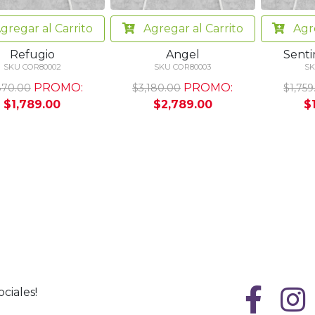
gregar
al Carrito
Agregar
al Carrito
Agr
Refugio
Angel
Senti
SKU COR80002
SKU COR80003
SK
PROMO:
PROMO:
870.00
$3,180.00
$1,759
$1,789.00
$2,789.00
$
ciales!