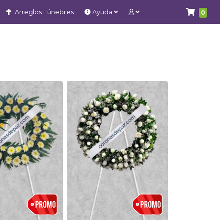
Arreglos Fúnebres
Ayuda
0