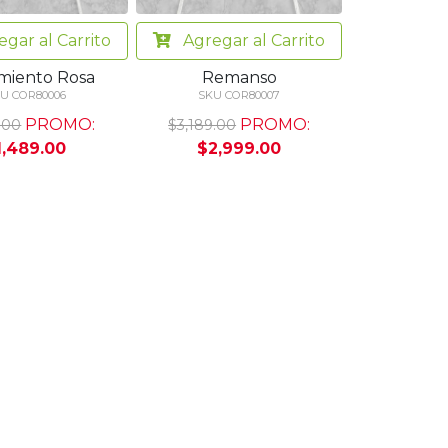
egar
al Carrito
Agregar
al Carrito
miento Rosa
Remanso
U COR80006
SKU COR80007
PROMO:
PROMO:
.00
$3,189.00
1,489.00
$2,999.00